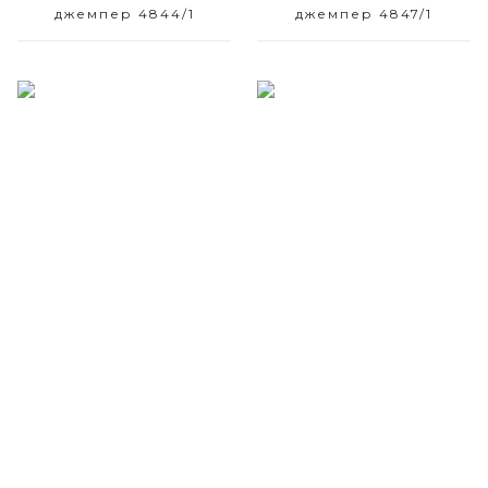
джемпер 4844/1
джемпер 4847/1
Размерный ряд
Размерный ряд
42-50
42-50