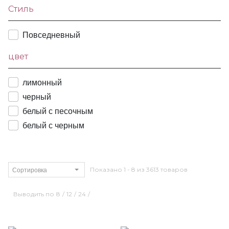
Стиль
Повседневный
цвет
лимонный
черный
белый с песочным
белый с черным
Сортировка
Показано 1 - 8 из 3613 товаров
Выводить по
8
/
12
/
24
/