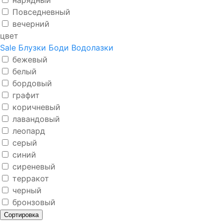
нарядный
Повседневный
вечерний
цвет
Sale
Блузки
Боди
Водолазки
бежевый
белый
бордовый
графит
коричневый
лавандовый
леопард
серый
синий
сиреневый
терракот
черный
бронзовый
Сортировка